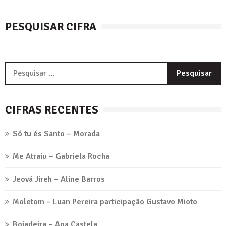
PESQUISAR CIFRA
P
p
CIFRAS RECENTES
Só tu és Santo – Morada
Me Atraiu – Gabriela Rocha
Jeová Jireh – Aline Barros
Moletom – Luan Pereira participação Gustavo Mioto
Boiadeira – Ana Castela