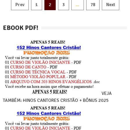
Paginação
2
…
Prev
1
3
78
Next
de
posts
EBOOK PDF!
VEJA
TAMBÉM: HINOS CANTORES CRISTÃO + BÔNUS 2025