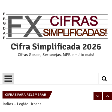
Skip
to
content
Cifra Simplificada 2026
Cifras Gospel, Sertanejas, MPB e muito mais!
Pais e Filhos – Legião Urbana
Tempo Perdido – Legião Urbana
CIFRAS PARA RELEMBRAR
Índios – Legião Urbana
Eu sei – Legião Urbana