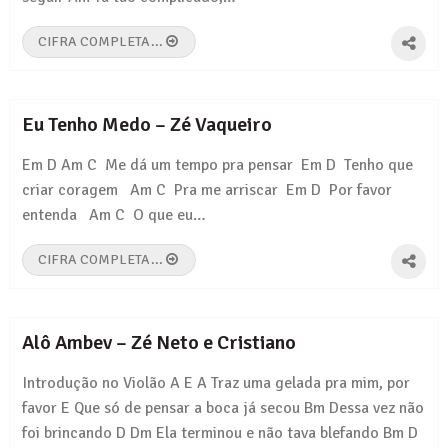
CIFRA COMPLETA...
Eu Tenho Medo – Zé Vaqueiro
Em‌ ‌D‌ ‌Am‌ ‌C‌ ‌ ‌Me‌ ‌dá‌ ‌um‌ ‌tempo‌ ‌pra‌ ‌pensar‌ ‌ Em‌ ‌D‌ ‌ ‌Tenho‌ ‌que‌
‌criar‌ ‌coragem‌ ‌ ‌ ‌Am‌ ‌C‌ ‌ Pra‌ ‌me‌ ‌arriscar‌ ‌ Em‌ ‌D‌ ‌ ‌Por‌ ‌favor‌
‌entenda‌ ‌ ‌ ‌Am‌ ‌C‌ ‌ O‌ ‌que‌ ‌eu‌…
CIFRA COMPLETA...
Alô Ambev – Zé Neto e Cristiano
Introdução no Violão A E A Traz uma gelada pra mim, por
favor E Que só de pensar a boca já secou Bm Dessa vez não
foi brincando D Dm Ela terminou e não tava blefando Bm D