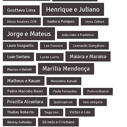
Henrique e Juliano
Gusttavo Lima
Isadora Pompeo
Hinos Avulsos CCB
Jesus Culture
Jorge e Mateus
João neto e Frederico
Laura Souguellis
Leonardo Gonçalves
Leo Fonseca
Maiara e Maraisa
Luan Santana
Lucas Lucco
Marilia Mendonça
Marcos e Belutti
Matheus e Kauan
Ministério Avivah
Padre Marcelo Rossi
Paula Fernandes
Preto no Branco
Priscilla Alcantara
Quatro por um
Sem categoria
Thalles Roberto
Victor e Leo
Tiago Iorc
Zé neto e Cristiano
Wesley Safadão