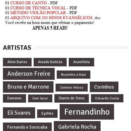
ARTISTAS
Aline Barros
Amado Batista
Anavitória
Anderson Freire
Bruninho e Davi
Bruno e Marrone
Corinhos
Caetano Veloso
Damares
Diante do Trono
Eduardo Costa
Davi Sacer
Fernandinho
Eli Soares
Eyshila
Gabriela Rocha
Fernando e Sorocaba