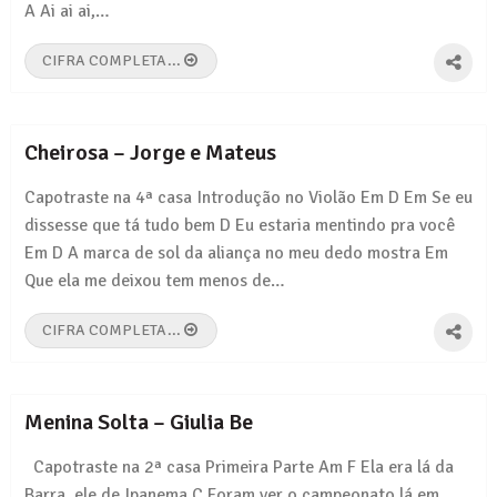
A Ai ai ai,…
CIFRA COMPLETA...
Cheirosa – Jorge e Mateus
Capotraste na 4ª casa Introdução no Violão Em D Em Se eu
dissesse que tá tudo bem D Eu estaria mentindo pra você
Em D A marca de sol da aliança no meu dedo mostra Em
Que ela me deixou tem menos de…
CIFRA COMPLETA...
Menina Solta – Giulia Be
Capotraste na 2ª casa Primeira Parte Am F Ela era lá da
Barra, ele de Ipanema C Foram ver o campeonato lá em