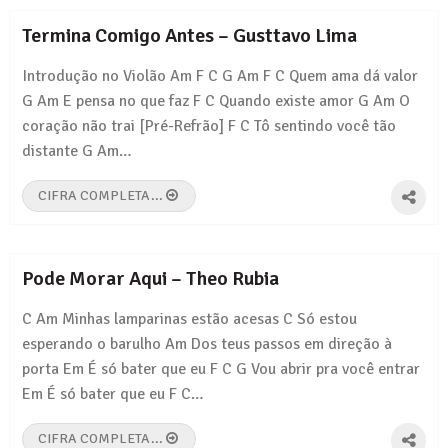
Pais e Filhos – Legião Urbana
Termina Comigo Antes – Gusttavo Lima
Tempo Perdido – Legião Urbana
Introdução no Violão Am F C G Am F C Quem ama dá valor
G Am E pensa no que faz F C Quando existe amor G Am O
coração não trai [Pré-Refrão] F C Tô sentindo você tão
distante G Am…
CIFRA COMPLETA...
Pode Morar Aqui – Theo Rubia
C Am Minhas lamparinas estão acesas C Só estou
esperando o barulho Am Dos teus passos em direção à
porta Em É só bater que eu F C G Vou abrir pra você entrar
Em É só bater que eu F C…
CIFRA COMPLETA...