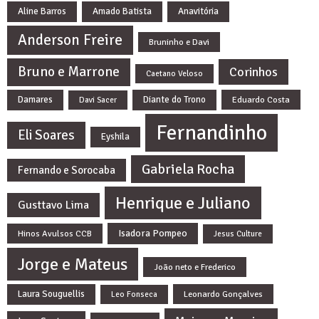
Aline Barros
Amado Batista
Anavitória
Anderson Freire
Bruninho e Davi
Bruno e Marrone
Corinhos
Caetano Veloso
Damares
Diante do Trono
Eduardo Costa
Davi Sacer
Fernandinho
Eli Soares
Eyshila
Gabriela Rocha
Fernando e Sorocaba
Henrique e Juliano
Gusttavo Lima
Isadora Pompeo
Hinos Avulsos CCB
Jesus Culture
Jorge e Mateus
João neto e Frederico
Laura Souguellis
Leonardo Gonçalves
Leo Fonseca