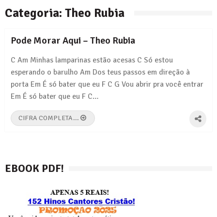
Eu sei – Legião Urbana
Categoria:
Theo Rubia
Pais e Filhos – Legião Urbana
Pode Morar Aqui – Theo Rubia
Tempo Perdido – Legião Urbana
C Am Minhas lamparinas estão acesas C Só estou
esperando o barulho Am Dos teus passos em direção à
porta Em É só bater que eu F C G Vou abrir pra você entrar
Em É só bater que eu F C…
CIFRA COMPLETA...
EBOOK PDF!