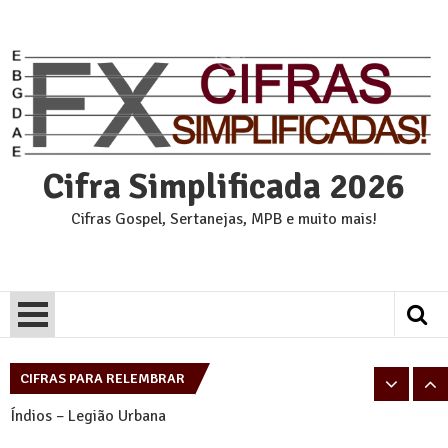
Skip
to
content
Cifra Simplificada 2026
Cifras Gospel, Sertanejas, MPB e muito mais!
Pais e Filhos – Legião Urbana
Tempo Perdido – Legião Urbana
CIFRAS PARA RELEMBRAR
Índios – Legião Urbana