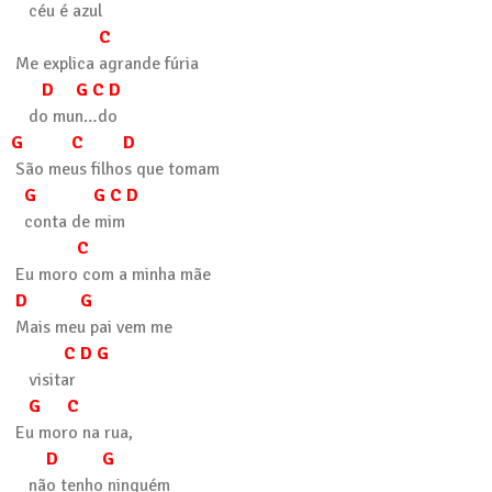
céu é azul
C
Me explica agrande fúria
D G C D
do mun…do
G C D
São meus filhos que tomam
G G C D
conta de mim
C
Eu moro com a minha mãe
D G
Mais meu pai vem me
C D G
visitar
G C
Eu moro na rua,
D G
não tenho ninguém