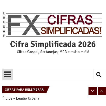
Skip
to
content
Cifra Simplificada 2026
Cifras Gospel, Sertanejas, MPB e muito mais!
Pais e Filhos – Legião Urbana
Tempo Perdido – Legião Urbana
CIFRAS PARA RELEMBRAR
Índios – Legião Urbana
Eu sei – Legião Urbana