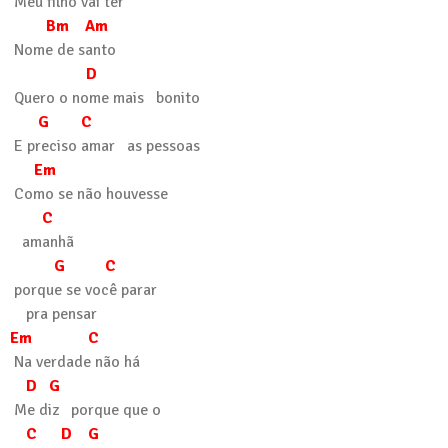
Meu filho vai ter
Bm Am
Nome de santo
D
Quero o nome mais bonito
G C
E preciso amar as pessoas
Em
Como se não houvesse
C
amanhã
G C
porque se você parar
pra pensar
Em C
Na verdade não há
D G
Me diz porque que o
C D G