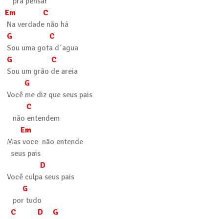
pra pensar
Em C
Na verdade não há
G C
Sou uma gota d´agua
G C
Sou um grão de areia
G
Você me diz que seus pais
C
não entendem
Em
Mas voce não entende
seus pais
D
Você culpa seus pais
G
por tudo
C D G