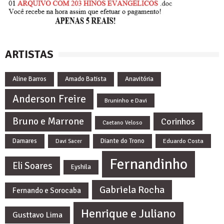
ARTISTAS
Aline Barros
Amado Batista
Anavitória
Anderson Freire
Bruninho e Davi
Bruno e Marrone
Corinhos
Caetano Veloso
Damares
Diante do Trono
Eduardo Costa
Davi Sacer
Fernandinho
Eli Soares
Eyshila
Gabriela Rocha
Fernando e Sorocaba
Henrique e Juliano
Gusttavo Lima