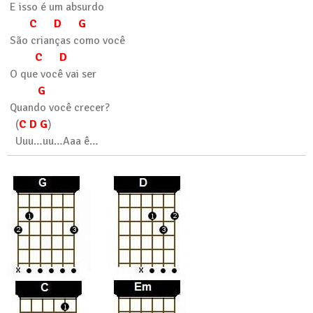
E isso é um absurdo
C D G
São crianças como você
C D
O que você vai ser
G
Quando você crecer?
(
C D G
)
Uuu…uu…Aaa ê…