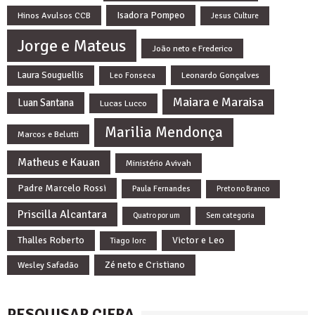
Isadora Pompeo
Hinos Avulsos CCB
Jesus Culture
Jorge e Mateus
João neto e Frederico
Laura Souguellis
Leonardo Gonçalves
Leo Fonseca
Maiara e Maraisa
Luan Santana
Lucas Lucco
Marilia Mendonça
Marcos e Belutti
Matheus e Kauan
Ministério Avivah
Padre Marcelo Rossi
Paula Fernandes
Preto no Branco
Priscilla Alcantara
Quatro por um
Sem categoria
Thalles Roberto
Victor e Leo
Tiago Iorc
Zé neto e Cristiano
Wesley Safadão
PESQUISAR CIFRA