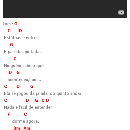
tom :
G
C D
Estátuas e cofres
G
E paredes pintadas
C
Ninguém sabe o que
D G
aconteceu,hum…
C D G
Ela se jogou da janela do quinto andar
C D G C D
Nada é fácil de entender
F C
dorme agora,
Bm Am