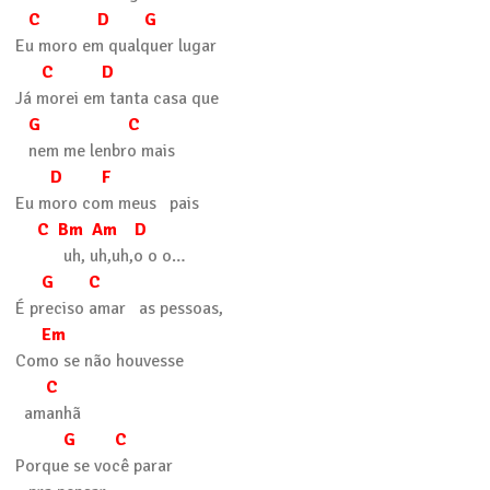
C D G
Eu moro em qualquer lugar
C D
Já morei em tanta casa que
G C
nem me lenbro mais
D F
Eu moro com meus pais
C Bm Am D
uh, uh,uh,o o o…
G C
É preciso amar as pessoas,
Em
Como se não houvesse
C
amanhã
G C
Porque se você parar