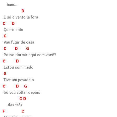
hum…
D
É só o vento lá fora
C D
Quero colo
G
Vou fugir de casa
C D G
Posso dormir aqui com você?
C D
Estou com medo
G
Tive um pesadelo
C D G
Só vou voltar depois
C D
das três
F C