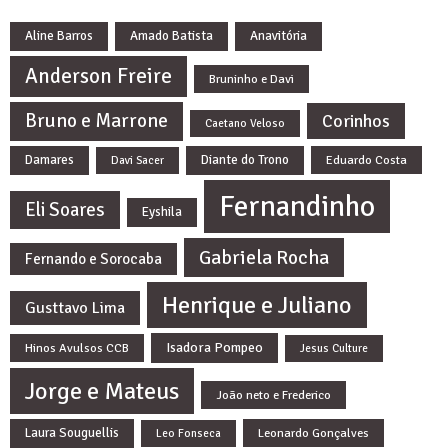
Aline Barros
Amado Batista
Anavitória
Anderson Freire
Bruninho e Davi
Bruno e Marrone
Corinhos
Caetano Veloso
Damares
Diante do Trono
Eduardo Costa
Davi Sacer
Fernandinho
Eli Soares
Eyshila
Gabriela Rocha
Fernando e Sorocaba
Henrique e Juliano
Gusttavo Lima
Isadora Pompeo
Hinos Avulsos CCB
Jesus Culture
Jorge e Mateus
João neto e Frederico
Laura Souguellis
Leonardo Gonçalves
Leo Fonseca