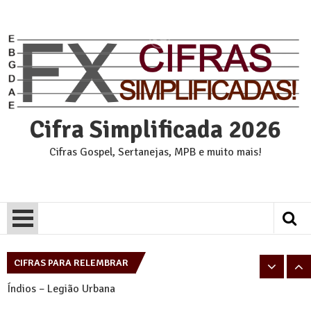
Skip
to
content
Cifra Simplificada 2026
Cifras Gospel, Sertanejas, MPB e muito mais!
Pais e Filhos – Legião Urbana
Tempo Perdido – Legião Urbana
CIFRAS PARA RELEMBRAR
Índios – Legião Urbana
Eu sei – Legião Urbana