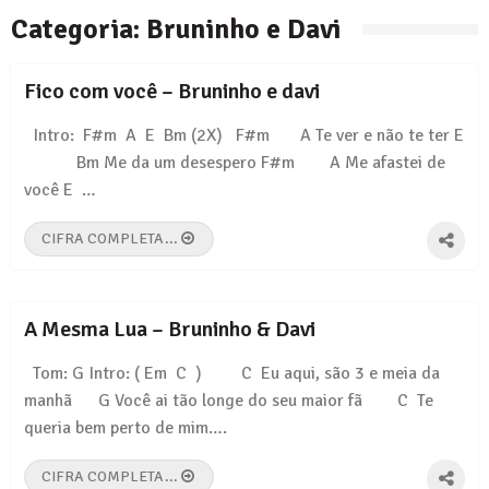
Categoria:
Bruninho e Davi
Pais e Filhos – Legião Urbana
Tempo Perdido – Legião Urbana
Fico com você – Bruninho e davi
Intro: F#m A E Bm (2X) F#m A Te ver e não te ter E
Bm Me da um desespero F#m A Me afastei de
você E …
CIFRA COMPLETA...
A Mesma Lua – Bruninho & Davi
Tom: G Intro: ( Em C ) C Eu aqui, são 3 e meia da
manhã G Você ai tão longe do seu maior fã C Te
queria bem perto de mim….
CIFRA COMPLETA...