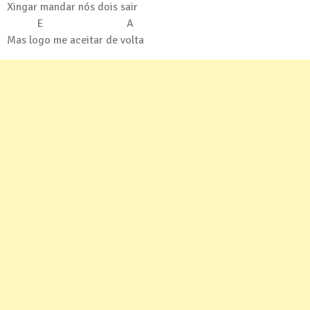
Xingar mandar nós dois sair
E A
Mas logo me aceitar de volta