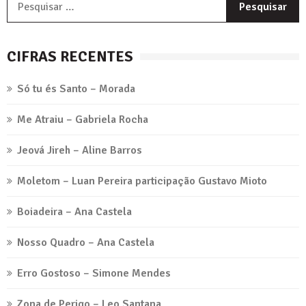
p
CIFRAS RECENTES
Só tu és Santo – Morada
Me Atraiu – Gabriela Rocha
Jeová Jireh – Aline Barros
Moletom – Luan Pereira participação Gustavo Mioto
Boiadeira – Ana Castela
Nosso Quadro – Ana Castela
Erro Gostoso – Simone Mendes
Zona de Perigo – Leo Santana