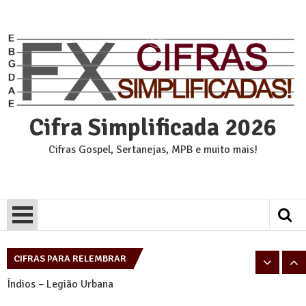
Skip
to
content
Cifra Simplificada 2026
Cifras Gospel, Sertanejas, MPB e muito mais!
Pais e Filhos – Legião Urbana
Tempo Perdido – Legião Urbana
CIFRAS PARA RELEMBRAR
Índios – Legião Urbana
Eu sei – Legião Urbana