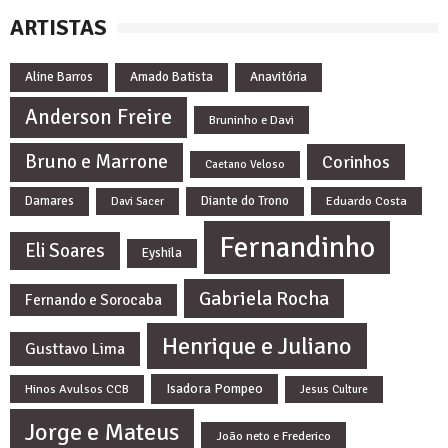
ARTISTAS
Aline Barros
Amado Batista
Anavitória
Anderson Freire
Bruninho e Davi
Bruno e Marrone
Corinhos
Caetano Veloso
Damares
Diante do Trono
Eduardo Costa
Davi Sacer
Fernandinho
Eli Soares
Eyshila
Gabriela Rocha
Fernando e Sorocaba
Henrique e Juliano
Gusttavo Lima
Isadora Pompeo
Hinos Avulsos CCB
Jesus Culture
Jorge e Mateus
João neto e Frederico