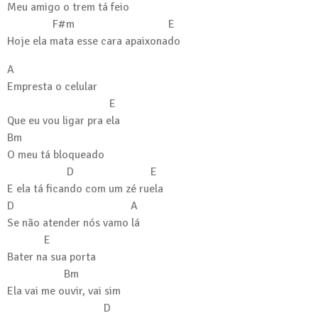
Meu amigo o trem tá feio
F#m E
Hoje ela mata esse cara apaixonado
A
Empresta o celular
E
Que eu vou ligar pra ela
Bm
O meu tá bloqueado
D E
E ela tá ficando com um zé ruela
D A
Se não atender nós vamo lá
E
Bater na sua porta
Bm
Ela vai me ouvir, vai sim
D