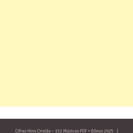
Cifras Hino Cristão – 152 Músicas PDF + Bônus 2025