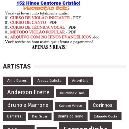
ARTISTAS
Aline Barros
Amado Batista
Anavitória
Anderson Freire
Bruninho e Davi
Bruno e Marrone
Corinhos
Caetano Veloso
Damares
Diante do Trono
Eduardo Costa
Davi Sacer