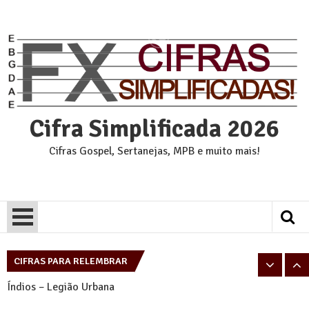
Skip
to
content
Cifra Simplificada 2026
Cifras Gospel, Sertanejas, MPB e muito mais!
Pais e Filhos – Legião Urbana
Tempo Perdido – Legião Urbana
CIFRAS PARA RELEMBRAR
Índios – Legião Urbana
Eu sei – Legião Urbana