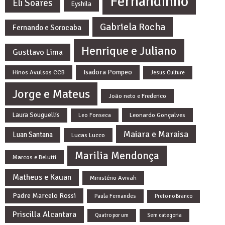
Fernandinho
Eli Soares
Eyshila
Gabriela Rocha
Fernando e Sorocaba
Henrique e Juliano
Gusttavo Lima
Isadora Pompeo
Hinos Avulsos CCB
Jesus Culture
Jorge e Mateus
João neto e Frederico
Laura Souguellis
Leonardo Gonçalves
Leo Fonseca
Maiara e Maraisa
Luan Santana
Lucas Lucco
Marilia Mendonça
Marcos e Belutti
Matheus e Kauan
Ministério Avivah
Padre Marcelo Rossi
Paula Fernandes
Preto no Branco
Priscilla Alcantara
Quatro por um
Sem categoria