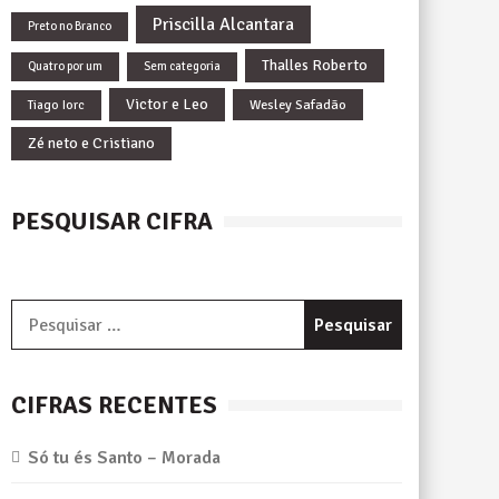
Priscilla Alcantara
Preto no Branco
Thalles Roberto
Quatro por um
Sem categoria
Victor e Leo
Wesley Safadão
Tiago Iorc
Zé neto e Cristiano
PESQUISAR CIFRA
Pesquisar
por:
CIFRAS RECENTES
Só tu és Santo – Morada