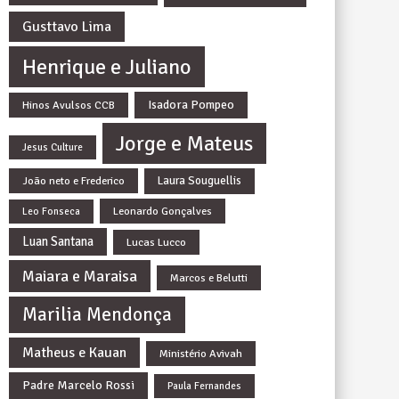
Gusttavo Lima
Henrique e Juliano
Isadora Pompeo
Hinos Avulsos CCB
Jorge e Mateus
Jesus Culture
João neto e Frederico
Laura Souguellis
Leonardo Gonçalves
Leo Fonseca
Luan Santana
Lucas Lucco
Maiara e Maraisa
Marcos e Belutti
Marilia Mendonça
Matheus e Kauan
Ministério Avivah
Padre Marcelo Rossi
Paula Fernandes