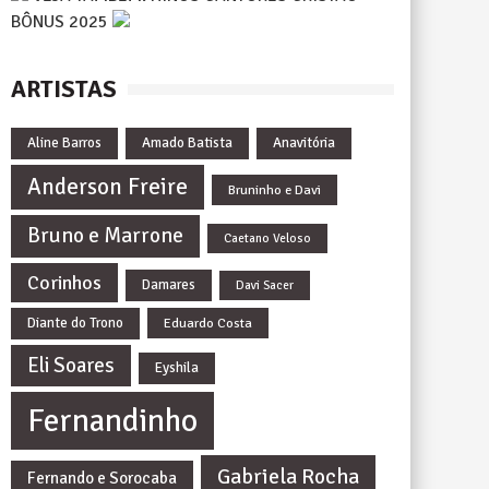
BÔNUS 2025
ARTISTAS
Aline Barros
Amado Batista
Anavitória
Anderson Freire
Bruninho e Davi
Bruno e Marrone
Caetano Veloso
Corinhos
Damares
Davi Sacer
Diante do Trono
Eduardo Costa
Eli Soares
Eyshila
Fernandinho
Gabriela Rocha
Fernando e Sorocaba