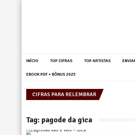
Skip
to
content
INÍCIO
TOP CIFRAS
TOP ARTISTAS
ENVIA
EBOOK PDF + BÔNUS 2025
CIFRAS PARA RELEMBRAR
Legião Urbana
Tag:
pagode da gica
Legião Urbana