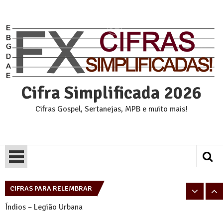
Skip
to
content
Cifra Simplificada 2026
Cifras Gospel, Sertanejas, MPB e muito mais!
Pais e Filhos – Legião Urbana
Tempo Perdido – Legião Urbana
CIFRAS PARA RELEMBRAR
Índios – Legião Urbana
Eu sei – Legião Urbana