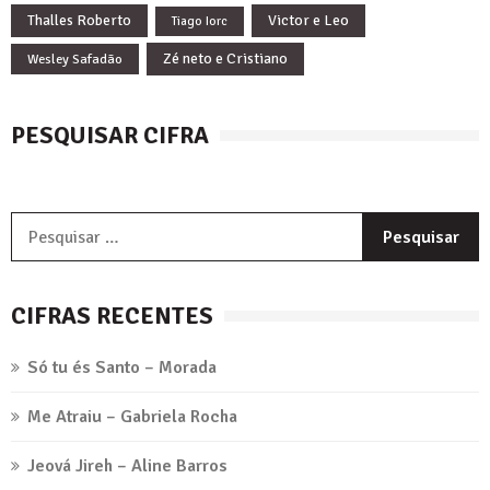
Thalles Roberto
Victor e Leo
Tiago Iorc
Zé neto e Cristiano
Wesley Safadão
PESQUISAR CIFRA
P
p
CIFRAS RECENTES
Só tu és Santo – Morada
Me Atraiu – Gabriela Rocha
Jeová Jireh – Aline Barros