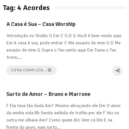
Tag:
4 Acordes
Pais e Filhos – Legião Urbana
Tempo Perdido – Legião Urbana
A Casa é Sua – Casa Worship
Introdução no Violão G Em C G D G Você é bem-vindo aqui
Em A casa é sua, pode entrar C Me esvazio de mim G D Me
esvazio de mim G Sopra o Teu vento aqui Em Toma o Teu
trono,…
CIFRA COMPLETA...
Surto de Amor – Bruno e Marrone
F Ela tava tão linda Am7 Mesmo abraçando ele Dm O amor
da minha vida Bb Sendo exibida de troféu por ele F Vez ou
outra me olhava Am7 Como quem diz: Vem cá Dm E na
frente do povo, num surto…