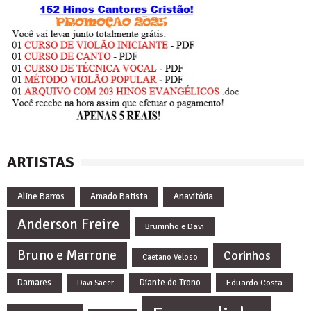
ARTISTAS
Aline Barros
Amado Batista
Anavitória
Anderson Freire
Bruninho e Davi
Bruno e Marrone
Corinhos
Caetano Veloso
Damares
Diante do Trono
Eduardo Costa
Davi Sacer