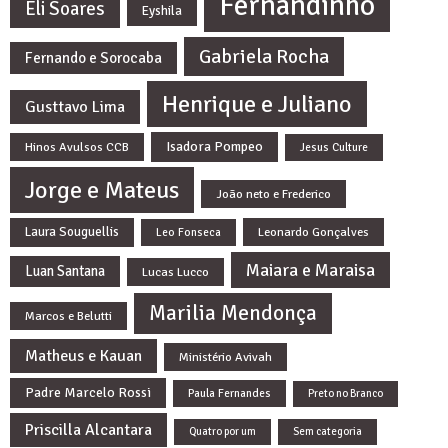
Fernandinho
Eli Soares
Eyshila
Gabriela Rocha
Fernando e Sorocaba
Henrique e Juliano
Gusttavo Lima
Isadora Pompeo
Hinos Avulsos CCB
Jesus Culture
Jorge e Mateus
João neto e Frederico
Laura Souguellis
Leonardo Gonçalves
Leo Fonseca
Maiara e Maraisa
Luan Santana
Lucas Lucco
Marilia Mendonça
Marcos e Belutti
Matheus e Kauan
Ministério Avivah
Padre Marcelo Rossi
Paula Fernandes
Preto no Branco
Priscilla Alcantara
Quatro por um
Sem categoria