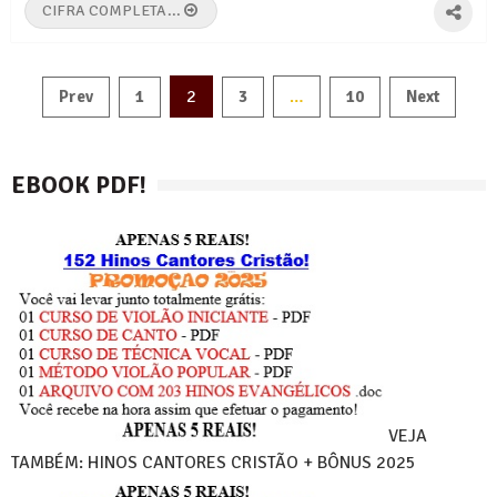
CIFRA COMPLETA...
Paginação
2
…
Prev
1
3
10
Next
de
posts
EBOOK PDF!
VEJA
TAMBÉM: HINOS CANTORES CRISTÃO + BÔNUS 2025