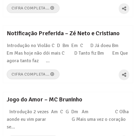
CIFRA COMPLETA...
Notificação Preferida – Zé Neto e Cristiano
Introdução no Violão C D Bm Em C D Já doeu Bm
Em Mas hoje não dói mais C D Tanto fiz Bm Em Que
agora tanto faz …
CIFRA COMPLETA...
Jogo do Amor – MC Bruninho
Introdução 2 vezes Am C G Dm Am C Olha
aonde eu vim parar G Mais uma vez o coração
se…