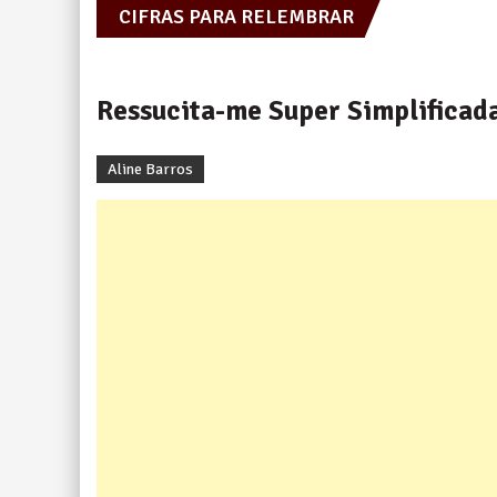
CIFRAS PARA RELEMBRAR
Legião Urbana
Ressucita-me Super Simplificada
Legião Urbana
Aline Barros
Legião Urbana
Legião Urbana