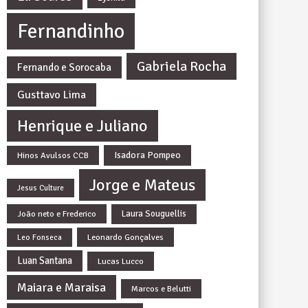
Fernandinho
Gabriela Rocha
Fernando e Sorocaba
Gusttavo Lima
Henrique e Juliano
Isadora Pompeo
Hinos Avulsos CCB
Jorge e Mateus
Jesus Culture
João neto e Frederico
Laura Souguellis
Leonardo Gonçalves
Leo Fonseca
Luan Santana
Lucas Lucco
Maiara e Maraisa
Marcos e Belutti