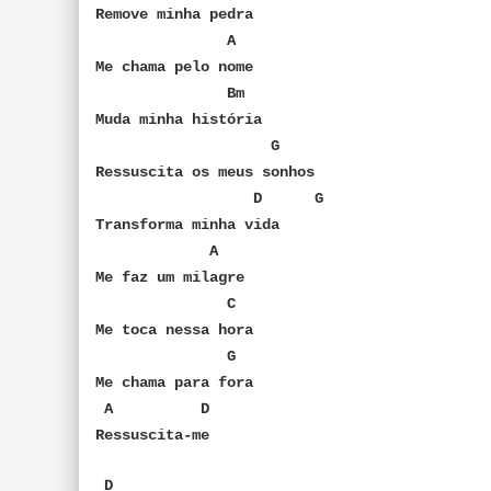
Remove minha pedra
A
Me chama pelo nome
Bm
Muda minha história
G
Ressuscita os meus sonhos
D G
Transforma minha vida
A
Me faz um milagre
C
Me toca nessa hora
G
Me chama para fora
A D
Ressuscita-me
D