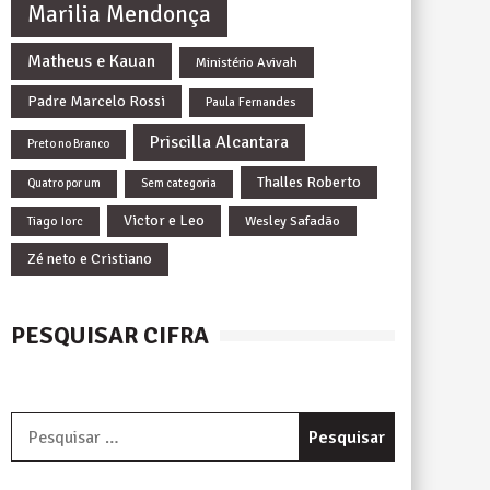
Marilia Mendonça
Matheus e Kauan
Ministério Avivah
Padre Marcelo Rossi
Paula Fernandes
Priscilla Alcantara
Preto no Branco
Thalles Roberto
Quatro por um
Sem categoria
Victor e Leo
Wesley Safadão
Tiago Iorc
Zé neto e Cristiano
PESQUISAR CIFRA
Pesquisar
por: