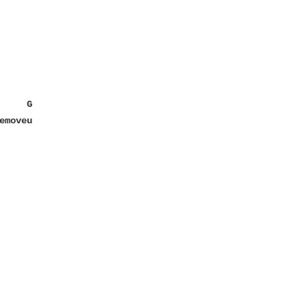
G
emoveu