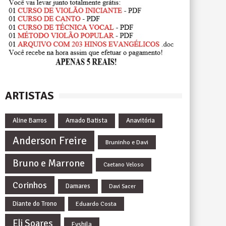
ARTISTAS
Aline Barros
Amado Batista
Anavitória
Anderson Freire
Bruninho e Davi
Bruno e Marrone
Caetano Veloso
Corinhos
Damares
Davi Sacer
Diante do Trono
Eduardo Costa
Eli Soares
Eyshila