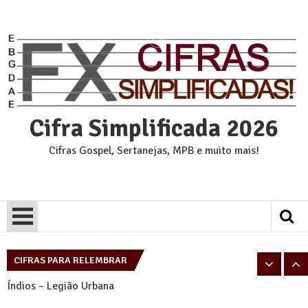
Skip
to
content
Cifra Simplificada 2026
Cifras Gospel, Sertanejas, MPB e muito mais!
Pais e Filhos – Legião Urbana
Tempo Perdido – Legião Urbana
CIFRAS PARA RELEMBRAR
Índios – Legião Urbana
Eu sei – Legião Urbana