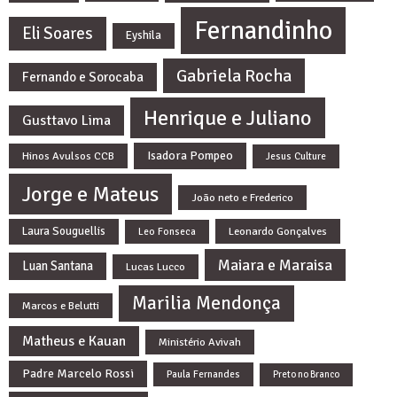
Fernandinho
Eli Soares
Eyshila
Gabriela Rocha
Fernando e Sorocaba
Henrique e Juliano
Gusttavo Lima
Isadora Pompeo
Hinos Avulsos CCB
Jesus Culture
Jorge e Mateus
João neto e Frederico
Laura Souguellis
Leonardo Gonçalves
Leo Fonseca
Maiara e Maraisa
Luan Santana
Lucas Lucco
Marilia Mendonça
Marcos e Belutti
Matheus e Kauan
Ministério Avivah
Padre Marcelo Rossi
Paula Fernandes
Preto no Branco