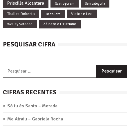
Priscilla Alcantara
Quatro por um
Sem categoria
Thalles Roberto
Victor e Leo
Tiago Iorc
Zé neto e Cristiano
Wesley Safadão
PESQUISAR CIFRA
P
p
CIFRAS RECENTES
Só tu és Santo – Morada
Me Atraiu – Gabriela Rocha