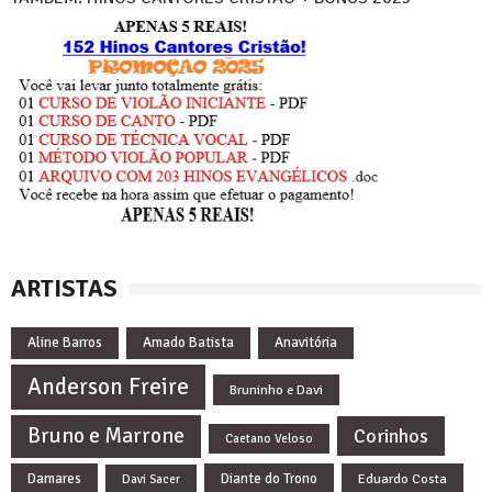
ARTISTAS
Aline Barros
Amado Batista
Anavitória
Anderson Freire
Bruninho e Davi
Bruno e Marrone
Corinhos
Caetano Veloso
Damares
Diante do Trono
Eduardo Costa
Davi Sacer