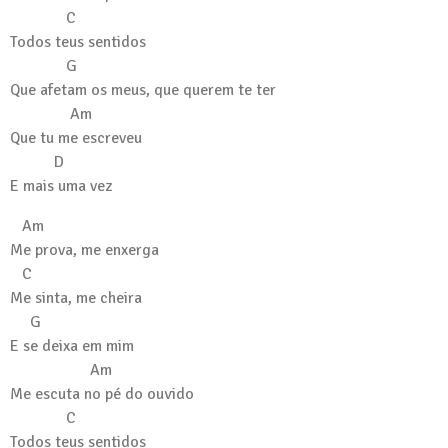
C
Todos teus sentidos
G
Que afetam os meus, que querem te ter
Am
Que tu me escreveu
D
E mais uma vez
Am
Me prova, me enxerga
C
Me sinta, me cheira
G
E se deixa em mim
Am
Me escuta no pé do ouvido
C
Todos teus sentidos