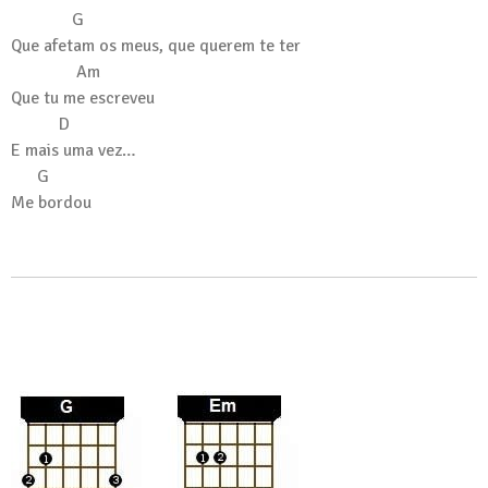
G
Que afetam os meus, que querem te ter
Am
Que tu me escreveu
D
E mais uma vez…
G
Me bordou