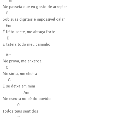
G
Me passeia que eu gosto de arrepiar
C
Sob suas digitais é impossível calar
Em
É feito sorte, me abraça forte
D
E tateia todo meu caminho
Am
Me prova, me enxerga
C
Me sinta, me cheira
G
E se deixa em mim
Am
Me escuta no pé do ouvido
C
Todos teus sentidos