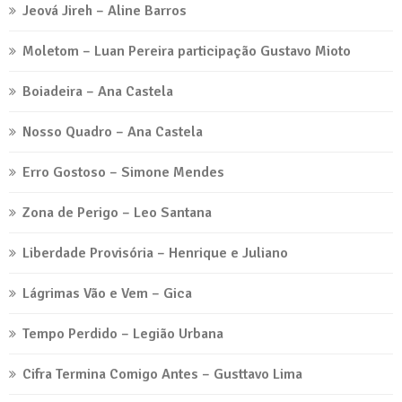
Jeová Jireh – Aline Barros
Moletom – Luan Pereira participação Gustavo Mioto
Boiadeira – Ana Castela
Nosso Quadro – Ana Castela
Erro Gostoso – Simone Mendes
Zona de Perigo – Leo Santana
Liberdade Provisória – Henrique e Juliano
Lágrimas Vão e Vem – Gica
Tempo Perdido – Legião Urbana
Cifra Termina Comigo Antes – Gusttavo Lima