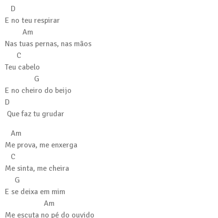
D
E no teu respirar
Am
Nas tuas pernas, nas mãos
C
Teu cabelo
G
E no cheiro do beijo
D
Que faz tu grudar
Am
Me prova, me enxerga
C
Me sinta, me cheira
G
E se deixa em mim
Am
Me escuta no pé do ouvido