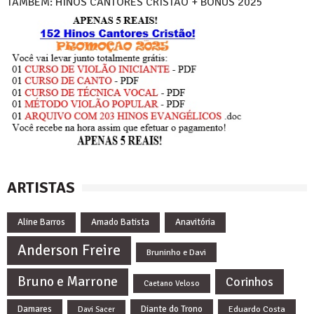
TAMBÉM: HINOS CANTORES CRISTÃO + BÔNUS 2025
ARTISTAS
Aline Barros
Amado Batista
Anavitória
Anderson Freire
Bruninho e Davi
Bruno e Marrone
Corinhos
Caetano Veloso
Damares
Diante do Trono
Eduardo Costa
Davi Sacer