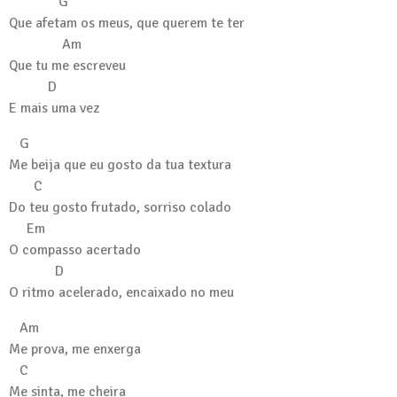
G
Que afetam os meus, que querem te ter
Am
Que tu me escreveu
D
E mais uma vez
G
Me beija que eu gosto da tua textura
C
Do teu gosto frutado, sorriso colado
Em
O compasso acertado
D
O ritmo acelerado, encaixado no meu
Am
Me prova, me enxerga
C
Me sinta, me cheira