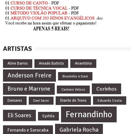
ARTISTAS
Aline Barros
Amado Batista
Anavitória
Anderson Freire
Bruninho e Davi
Bruno e Marrone
Corinhos
Caetano Veloso
Damares
Diante do Trono
Eduardo Costa
Davi Sacer
Fernandinho
Eli Soares
Eyshila
Gabriela Rocha
Fernando e Sorocaba