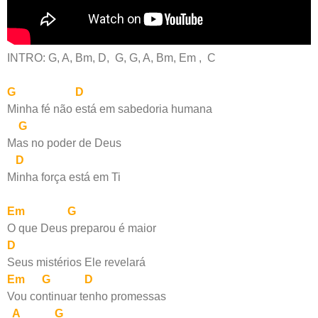
INTRO: G, A, Bm, D, G, G, A, Bm, Em , C
G D
Minha fé não está em sabedoria humana
G
Mas no poder de Deus
D
Minha força está em Ti
Em G
O que Deus preparou é maior
D
Seus mistérios Ele revelará
Em G D
Vou continuar tenho promessas
A G