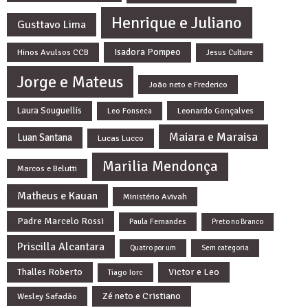
Henrique e Juliano
Gusttavo Lima
Isadora Pompeo
Hinos Avulsos CCB
Jesus Culture
Jorge e Mateus
João neto e Frederico
Laura Souguellis
Leonardo Gonçalves
Leo Fonseca
Maiara e Maraisa
Luan Santana
Lucas Lucco
Marilia Mendonça
Marcos e Belutti
Matheus e Kauan
Ministério Avivah
Padre Marcelo Rossi
Paula Fernandes
Preto no Branco
Priscilla Alcantara
Quatro por um
Sem categoria
Thalles Roberto
Victor e Leo
Tiago Iorc
Zé neto e Cristiano
Wesley Safadão