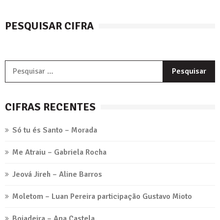
PESQUISAR CIFRA
P
p
CIFRAS RECENTES
Só tu és Santo – Morada
Me Atraiu – Gabriela Rocha
Jeová Jireh – Aline Barros
Moletom – Luan Pereira participação Gustavo Mioto
Boiadeira – Ana Castela