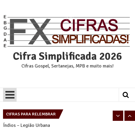
Skip
to
content
Cifra Simplificada 2026
Cifras Gospel, Sertanejas, MPB e muito mais!
Pais e Filhos – Legião Urbana
Tempo Perdido – Legião Urbana
CIFRAS PARA RELEMBRAR
Índios – Legião Urbana
Eu sei – Legião Urbana